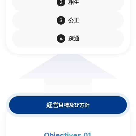
2
相生
3
公正
4
疎通
経営目標及び方針
Objectives 01