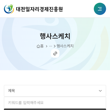
본문 바로가기
대전일자리경제진흥원
행사스케치
전체메뉴
행사스케치
알림소식
홈
행사스케치
공유
하기