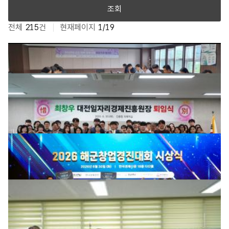
조회
전체
215
건
현재페이지
1/19
2026년 제2차 고교-대학 연계 사업 유관기관 협의회
2026-07-23
75
경영기획본부
대전일자리경제진흥원 제4대 최창우 원장 퇴임식
2026-07-02
343
DJ전체관리자
2026년 해군 창업경진대회 시상식 개최
2026-07-02
306
DJ전체관리자