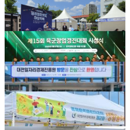
골목상권 공동체 육성 및 활성화 사업 중리동·유천동
야장축제
2026-06-10
483
경영기획본부
제15회 육군 창업경진대회 시상식
2026-06-05
498
경영기획본부
대전시 산하기관장 간담회 개최
2026-05-19
633
경영기획본부