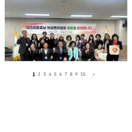
경제활력챌린지(3차) 생활놀이터 상생 플리마켓
2026-05-19
526
경영기획본부
대전세종충남여성벤처협회 간담회 개최
2026-04-24
739
경영기획본부
1
2
3
4
5
6
7
8
9
10