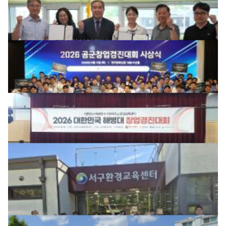
2025사업연도 부서평가 우수부서 시상식
2026-06-26
332
경영기획본부
2026년 공군 창업경진대회 시상식 개최
2026-06-23
357
경영기획본부
2026년 해병대 창업경진대회 시상식 개최
2026-06-23
354
경영기획본부
ESG 문화 정착을 위한 노루벌 생태자원 환경교육
2026-06-12
442
경영기획본부