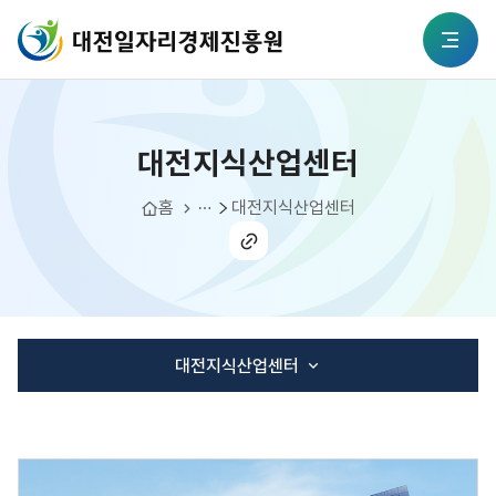
본문 바로가기
대전일자리경제진흥원
대전지식산업센터
전체메뉴
대전지식산업센터
입주 및 시설
시설 및 입주안내
홈
대전지식산업센터
공유
하기
대전지식산업센터
진흥원 창업보육실
벤처타운