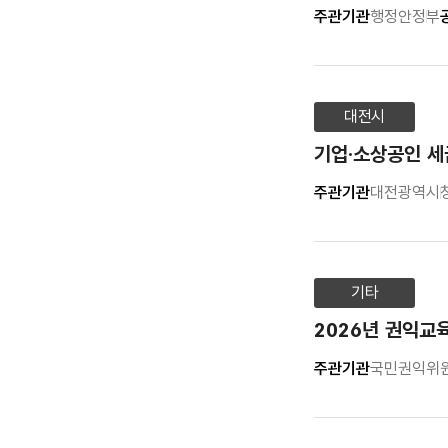
주관기관
행정안정부
대전시
기업·소상공인 세
주관기관
대전광역시
기타
2026년 권익교
주관기관
국민권익위