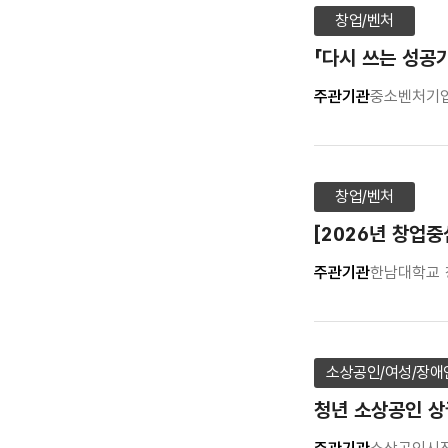
창업/벤처
「다시 쓰는 성공
주관기관
중소벤처기
창업/벤처
[2026년 창업
주관기관
한남대학교
소상공인/여성/장애
청년 소상공인 