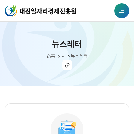
본문 바로가기
대전일자리경제진흥원
뉴스레터
전체메뉴
뉴스레터
알림소식
홈
뉴스레터
공유
하기