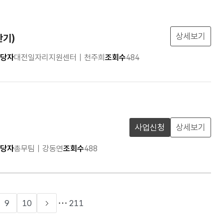
상세보기
반기)
당자
대전일자리지원센터 | 천주희
조회수
484
사업신청
상세보기
당자
총무팀 | 강동연
조회수
488
9
10
211