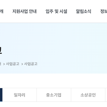
본문 바로가기
개
지원사업 안내
입주 및 시설
알림소식
정
고
내
사업공고
사업공고
일자리
중소기업
소상공인