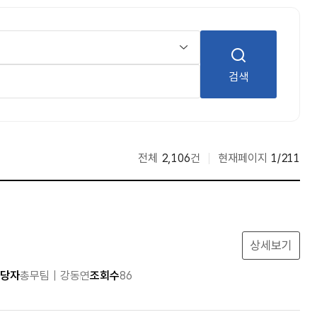
검색
전체
2,106
건
현재페이지
1/211
상세보기
당자
총무팀 | 강동연
조회수
86