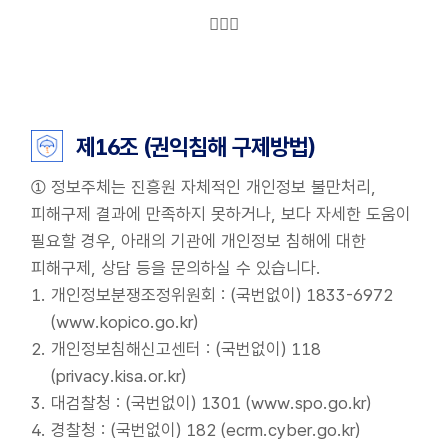
개인정보 파일목록 검색
열람청구
청구 주체 확인 및 개인정보 열람 범위 확인
제16조 (권익침해 구제방법)
개인정보 열람 제한사항 확인
① 정보주체는 진흥원 자체적인 개인정보 불만처리,
열람결정통지(허용/제한/연기)
피해구제 결과에 만족하지 못하거나, 보다 자세한 도움이
열람
필요할 경우, 아래의 기관에 개인정보 침해에 대한
열람결정 통지(거부)
정정·삭제, 처리정지 청구
피해구제, 상담 등을 문의하실 수 있습니다.
청구 주체 확인 및 개인정보 정정·삭제, 처리정지 범위 확인
개인정보분쟁조정위원회 : (국번없이) 1833-6972
개인정보 정정·삭제, 처리정지 제한사항 확인
(www.kopico.go.kr)
정정·삭제, 처리정지 결과통지
개인정보침해신고센터 : (국번없이) 118
정정·삭제, 처리정지 청구제한사항 통지(거저르 타 법령 관련 사
(privacy.kisa.or.kr)
대검찰청 : (국번없이) 1301 (www.spo.go.kr)
경찰청 : (국번없이) 182 (ecrm.cyber.go.kr)