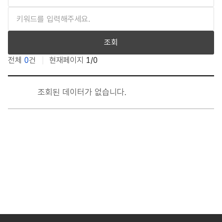
임직원 친인척 채용현황
예산편성 현황
조회
전체
0
건
현재페이지
1/0
인건비 예산 및 집행현황
그 밖에 경영에 관한 중요한 사항 : 번호, 제목, 작성자, 등록일,
재무제표(결산서)
조회된 데이터가 없습니다.
업무추진비 사용내역
수의계약 현황
기관 경영실적 평가결과
감사원, 시 등 대외감사 수감결과
규정집