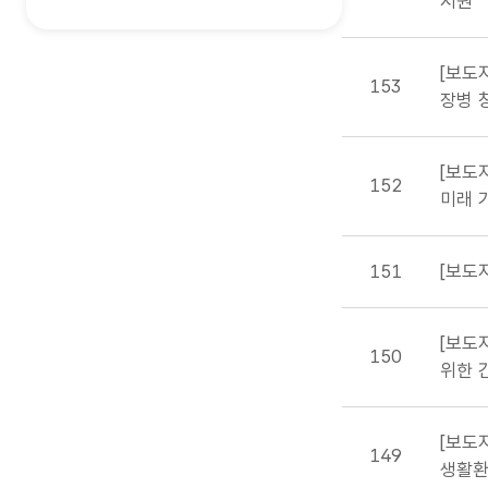
지원
[보도
153
장병 
[보도
152
미래 
151
[보도
[보도
150
위한 
[보도
149
생활환