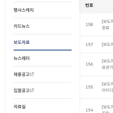
번호
행사스케치
보도자료 : 번호, 제
[보도
158
카드뉴스
완료
보도자료
157
[보도
뉴스레터
[보도
156
유관기
채용공고
[보도
155
입찰공고
아이디
자료실
[보도
154