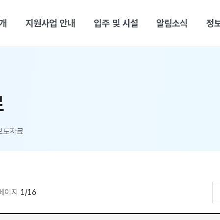
본문 바로가기
개
지원사업 안내
입주 및 시설
알림소식
정
료
보도자료
페이지
1/16