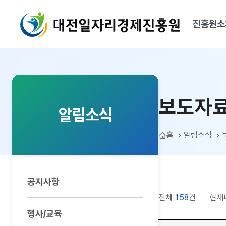
대전일자리경제진흥원
진흥원소
보도자료
보도자
알림소식
홈
알림소식
공지사항
전체
158
건
현재
행사/교육